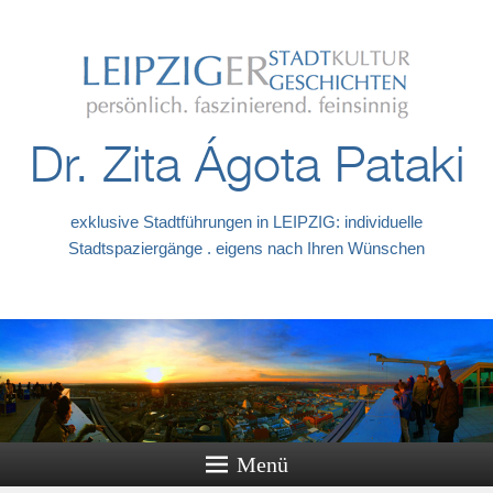
Dr. Zita Ágota Pataki
exklusive Stadtführungen in LEIPZIG: individuelle
Stadtspaziergänge . eigens nach Ihren Wünschen
Menü