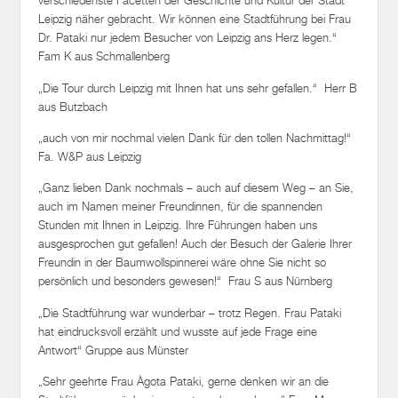
verschiedenste Facetten der Geschichte und Kultur der Stadt
Leipzig näher gebracht. Wir können eine Stadtführung bei Frau
Dr. Pataki nur jedem Besucher von Leipzig ans Herz legen.“
Fam K aus Schmallenberg
„Die Tour durch Leipzig mit Ihnen hat uns sehr gefallen.“ Herr B
aus Butzbach
„auch von mir nochmal vielen Dank für den tollen Nachmittag!“
Fa. W&P aus Leipzig
„Ganz lieben Dank nochmals – auch auf diesem Weg – an Sie,
auch im Namen meiner Freundinnen, für die spannenden
Stunden mit Ihnen in Leipzig. Ihre Führungen haben uns
ausgesprochen gut gefallen! Auch der Besuch der Galerie Ihrer
Freundin in der Baumwollspinnerei wäre ohne Sie nicht so
persönlich und besonders gewesen!“ Frau S aus Nürnberg
„Die Stadtführung war wunderbar – trotz Regen. Frau Pataki
hat eindrucksvoll erzählt und wusste auf jede Frage eine
Antwort“ Gruppe aus Münster
„Sehr geehrte Frau Àgota Pataki, gerne denken wir an die