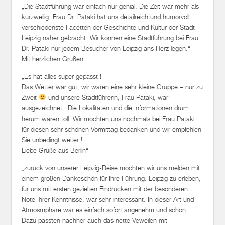
„Die Stadtführung war einfach nur genial. Die Zeit war mehr als
kurzweilig. Frau Dr. Pataki hat uns detailreich und humorvoll
verschiedenste Facetten der Geschichte und Kultur der Stadt
Leipzig näher gebracht. Wir können eine Stadtführung bei Frau
Dr. Pataki nur jedem Besucher von Leipzig ans Herz legen.“
Mit herzlichen Grüßen
„Es hat alles super gepasst !
Das Wetter war gut, wir waren eine sehr kleine Gruppe – nur zu
Zweit
und unsere Stadtführerin, Frau Pataki, war
ausgezeichnet ! Die Lokalitäten und die Informationen drum
herum waren toll. Wir möchten uns nochmals bei Frau Pataki
für diesen sehr schönen Vormittag bedanken und wir empfehlen
Sie unbedingt weiter !!
Liebe Grüße aus Berlin“
„zurück von unserer Leipzig-Reise möchten wir uns melden mit
einem großen Dankeschön für Ihre Führung. Leipzig zu erleben,
für uns mit ersten gezielten Eindrücken mit der besonderen
Note Ihrer Kenntnisse, war sehr interessant. In dieser Art und
Atmosmphäre war es einfach sofort angenehm und schön.
Dazu passten nachher auch das nette Veweilen mit