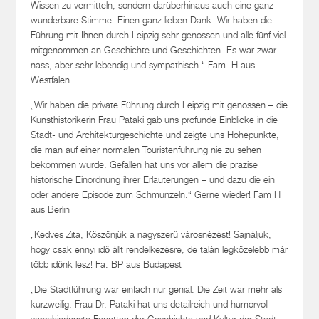
Wissen zu vermitteln, sondern darüberhinaus auch eine ganz
wunderbare Stimme. Einen ganz lieben Dank. Wir haben die
Führung mit Ihnen durch Leipzig sehr genossen und alle fünf viel
mitgenommen an Geschichte und Geschichten. Es war zwar
nass, aber sehr lebendig und sympathisch.“ Fam. H aus
Westfalen
„Wir haben die private Führung durch Leipzig mit genossen – die
Kunsthistorikerin Frau Pataki gab uns profunde Einblicke in die
Stadt- und Architekturgeschichte und zeigte uns Höhepunkte,
die man auf einer normalen Touristenführung nie zu sehen
bekommen würde. Gefallen hat uns vor allem die präzise
historische Einordnung ihrer Erläuterungen – und dazu die ein
oder andere Episode zum Schmunzeln.“ Gerne wieder! Fam H
aus Berlin
„Kedves Zita, Köszönjük a nagyszerű városnézést! Sajnáljuk,
hogy csak ennyi idő állt rendelkezésre, de talán legközelebb már
több időnk lesz! Fa. BP aus Budapest
„Die Stadtführung war einfach nur genial. Die Zeit war mehr als
kurzweilig. Frau Dr. Pataki hat uns detailreich und humorvoll