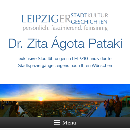
Dr. Zita Ágota Pataki
exklusive Stadtführungen in LEIPZIG: individuelle
Stadtspaziergänge . eigens nach Ihren Wünschen
Menü