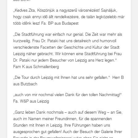
„Kedves Zita, Köszönjük a nagyszerű városnézést! Sajnáljuk,
hogy csak ennyi idő állt rendelkezésre, de talán legközelebb már
több időnk lesz! Fa. BP aus Budapest
„Die Stadtführung war einfach nur genial. Die Zeit war mehr als
kurzweilig. Frau Dr. Pataki hat uns detailreich und humorvoll
verschiedenste Facetten der Geschichte und Kultur der Stadt
Leipzig näher gebracht. Wir können eine Stadtführung bei Frau
Dr. Pataki nur jedem Besucher von Leipzig ans Herz legen.“
Fam K aus Schmallenberg
„Die Tour durch Leipzig mit Ihnen hat uns sehr gefallen.“ Herr B
aus Butzbach
„auch von mir nochmal vielen Dank für den tollen Nachmittag!“
Fa. W&P aus Leipzig
„Ganz lieben Dank nochmals – auch auf diesem Weg – an Sie,
auch im Namen meiner Freundinnen, für die spannenden
Stunden mit Ihnen in Leipzig. Ihre Führungen haben uns
ausgesprochen gut gefallen! Auch der Besuch der Galerie Ihrer
Freundin in der Baumwollspinnerei wäre ohne Sie nicht so