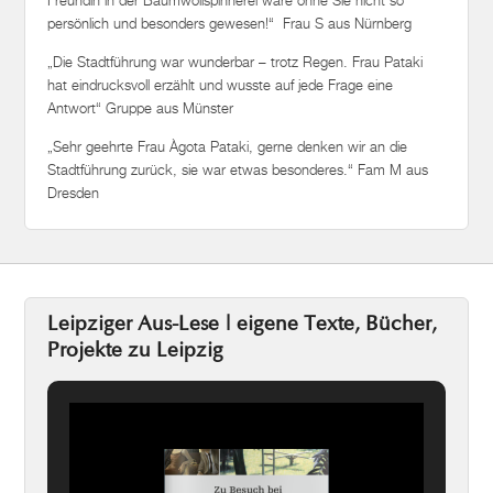
persönlich und besonders gewesen!“ Frau S aus Nürnberg
„Die Stadtführung war wunderbar – trotz Regen. Frau Pataki
hat eindrucksvoll erzählt und wusste auf jede Frage eine
Antwort“ Gruppe aus Münster
„Sehr geehrte Frau Àgota Pataki, gerne denken wir an die
Stadtführung zurück, sie war etwas besonderes.“ Fam M aus
Dresden
Leipziger Aus-Lese | eigene Texte, Bücher,
Projekte zu Leipzig