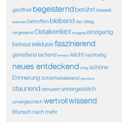
begeisternd
berührt
geöffnet
beseelt
bleibend
betroffen
den Alltag
besonders
Detailverliebt
einzigartig
vergessend
einzigartig
faszinierend
exklusiv
betreut
leicht
genießend
lachend
nachhaltig
lehrreich
neues entdeckend
schöne
richtig
Erinnerung
Schönheitsliebend
spannend
staunend
unvergesslich
stimuliert
wissend
wertvoll
unvergleichlich
Wunsch nach mehr