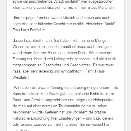
sowie die anschließende „Stadtrundfahrt“ war ausgesprochen
informativ und aufschlussreich für mich.“ Herr S aus München
„Ihre Leipziger Lerchen waren köstlich und haben uns auch
noch eine sehr hübsche Geschichte erzählt. Herzlichen Dank!“
Frau I aus Frankfurt
„Liebe Frau Strothmann, Sie haben nicht nur eine Menge
Wissen zu vermitteln, sondern darüberhinaus auch eine ganz
wunderbare Stimme. Einen ganz lieben Dank. Wir haben die
Führung mit Ihnen durch Leipzig sehr genossen und alle fünf viel
mitgenommen an Geschichte und Geschichten. Es war zwar
nass, aber sehr lebendig und sympathisch.“ Fam. H aus
Westfalen
„Wir haben die private Führung durch Leipzig mit genossen – die
Kunsthistorikerin Frau Pataki gab uns profunde Einblicke in die
Stadt- und Architekturgeschichte und zeigte uns Höhepunkte,
die man auf einer normalen Touristenführung nie zu sehen
bekommen würde. Gefallen hat uns vor allem die präzise
historische Einordnung ihrer Erläuterungen – und dazu die ein
oder andere Episode zum Schmunzeln.“ Gerne wieder! Fam H
aus Berlin