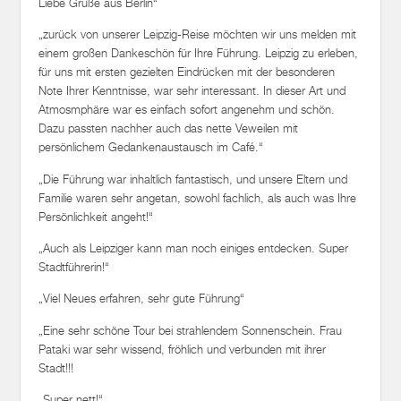
Liebe Grüße aus Berlin“
„zurück von unserer Leipzig-Reise möchten wir uns melden mit
einem großen Dankeschön für Ihre Führung. Leipzig zu erleben,
für uns mit ersten gezielten Eindrücken mit der besonderen
Note Ihrer Kenntnisse, war sehr interessant. In dieser Art und
Atmosmphäre war es einfach sofort angenehm und schön.
Dazu passten nachher auch das nette Veweilen mit
persönlichem Gedankenaustausch im Café.“
„Die Führung war inhaltlich fantastisch, und unsere Eltern und
Familie waren sehr angetan, sowohl fachlich, als auch was Ihre
Persönlichkeit angeht!“
„Auch als Leipziger kann man noch einiges entdecken. Super
Stadtführerin!“
„Viel Neues erfahren, sehr gute Führung“
„Eine sehr schöne Tour bei strahlendem Sonnenschein. Frau
Pataki war sehr wissend, fröhlich und verbunden mit ihrer
Stadt!!!
„Super nett!“