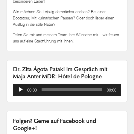
besonderen Läden!
Wie möchten Sie Leipzig demnächst erleben? Bei einer
Bootstour, Mit kulinarischen Pausen? Oder doch lieber einen
Ausflug in die stille Natur?
Teilen Sie mir und meinem Team Ihre Wünsche mit – wir freuen
uns auf eine Stadtführung mit Ihnen!
Dr. Zita Ágota Pataki im Gespräch mit
Maja Anter MDR: Hôtel de Pologne
Audio-
00:00
00:00
Player
Folgen? Gerne auf Facebook und
Google+!