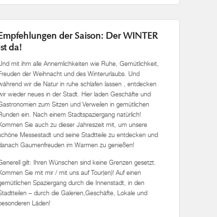
Empfehlungen der Saison: Der WINTER
ist da!
Und mit ihm alle Annemlichkeiten wie Ruhe, Gemütlichkeit,
Freuden der Weihnacht und des Winterurlaubs. Und
während wir die Natur in ruhe schlafen lassen , entdecken
wir wieder neues in der Stadt. Hier laden Geschäfte und
Gastronomien zum Sitzen und Verweilen in gemütlichen
Runden ein. Nach einem Stadtspaziergang natürlich!
Kommen Sie auch zu dieser Jahreszeit mit, um unsere
schöne Messestadt und seine Stadtteile zu entdecken und
danach Gaumenfreuden im Warmen zu genießen!
Generell gilt: Ihren Wünschen sind keine Grenzen gesetzt.
Kommen Sie mit mir / mit uns auf Tour(en)! Auf einen
gemütlichen Spaziergang durch die Innenstadt, in den
Stadtteilen – durch die Galerien,Geschäfte, Lokale und
besonderen Läden!