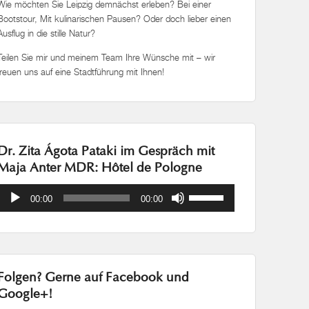
Wie möchten Sie Leipzig demnächst erleben? Bei einer
Bootstour, Mit kulinarischen Pausen? Oder doch lieber einen
Ausflug in die stille Natur?
Teilen Sie mir und meinem Team Ihre Wünsche mit – wir
freuen uns auf eine Stadtführung mit Ihnen!
Dr. Zita Ágota Pataki im Gespräch mit
Maja Anter MDR: Hôtel de Pologne
Audio-
Pfeiltasten
00:00
00:00
Player
Hoch/Runter
benutzen,
um
die
Lautstärke
Folgen? Gerne auf Facebook und
zu
regeln.
Google+!