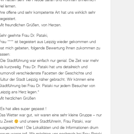
viel lernen.
Ihre offene und sehr kompetente Art hat uns wirklich sehr
begeistert.
Mit freundlichen Grüßen, von Herzen.
Sehr geehrte Frau Dr. Pataki,
Frau **** ist begeistert aus Leipzig wieder gekommen und
hat mich gebeten, folgende Bewertung Ihnen zukommen zu
lassen:
„Die Stadtführung war einfach nur genial. Die Zeit war mehr
als kurzweilig. Frau Dr. Pataki hat uns detailreich und
humorvoll verschiedenste Facetten der Geschichte und
Kultur der Stadt Leipzig näher gebracht. Wir können eine
Stadtführung bei Frau Dr. Pataki nur jedem Besucher von
Leipzig ans Herz legen.“
Mit herzlichen Grüßen
„Es hat alles super gepasst !
Das Wetter war gut, wir waren eine sehr kleine Gruppe – nur
zu Zweit
und unsere Stadtführerin, Frau Pataki, war
ausgezeichnet ! Die Lokalitäten und die Informationen drum
herum waren toll. Wir möchten uns nochmals bei Frau Pataki