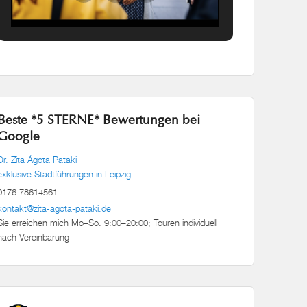
Beste *5 STERNE* Bewertungen bei
Google
Dr. Zita Ágota Pataki
exklusive Stadtführungen in Leipzig
0176 78614561
kontakt@zita-agota-pataki.de
Sie erreichen mich Mo–So. 9:00–20:00; Touren individuell
nach Vereinbarung