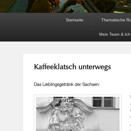
Primäres
Startseite
Thematische R
Menü
Mein Team & Ich:
Kaffeeklatsch unterwegs
Das Lieblingsgetränk der Sachsen: