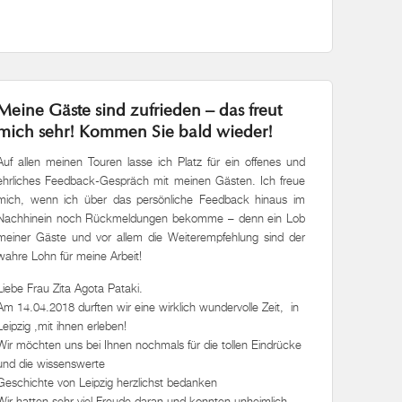
Meine Gäste sind zufrieden – das freut
mich sehr! Kommen Sie bald wieder!
Auf allen meinen Touren lasse ich Platz für ein offenes und
ehrliches Feedback-Gespräch mit meinen Gästen. Ich freue
mich, wenn ich über das persönliche Feedback hinaus im
Nachhinein noch Rückmeldungen bekomme – denn ein Lob
meiner Gäste und vor allem die Weiterempfehlung sind der
wahre Lohn für meine Arbeit!
Liebe Frau Zita Agota Pataki.
Am 14.04.2018 durften wir eine wirklich wundervolle Zeit, in
Leipzig ,mit ihnen erleben!
Wir möchten uns bei Ihnen nochmals für die tollen Eindrücke
und die wissenswerte
Geschichte von Leipzig herzlichst bedanken
Wir hatten sehr viel Freude daran und konnten unheimlich