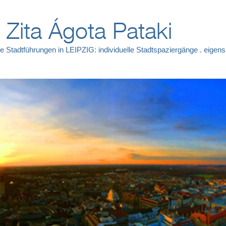
. Zita Ágota Pataki
e Stadtführungen in LEIPZIG: individuelle Stadtspaziergänge . eige