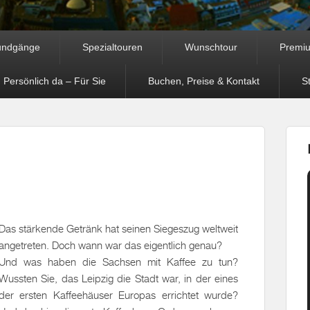
undgänge
Spezialtouren
Wunschtour
Premi
 Persönlich da – Für Sie
Buchen, Preise & Kontakt
S
Das stärkende Getränk hat seinen Siegeszug weltweit
angetreten. Doch wann war das eigentlich genau?
Und was haben die Sachsen mit Kaffee zu tun?
Wussten Sie, das Leipzig die Stadt war, in der eines
der ersten Kaffeehäuser Europas errichtet wurde?