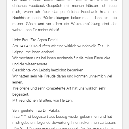
ehrliches Feedback-Gespräch mit meinen Gästen. Ich freue
mich, wenn ich über das persönliche Feedback hinaus im
Nachhinein noch Rückmeldungen bekomme – denn ein Lob
meiner Gäste und vor allem die Weiterempfehlung sind der
wahre Lohn für meine Arbeit!
Liebe Frau Zita Agota Pataki.
Am 14.04.2018 durften wir eine wirklich wundervolle Zeit, in
Leipzig ,mit ihnen erleben!
Wir möchten uns bei Ihnen nochmals für die tollen Eindrücke
und die wissenswerte
Geschichte von Leipzig herzlichst bedanken
Wir hatten sehr viel Freude daran und konnten unheimlich viel
lernen.
Ihre offene und sehr kompetente Art hat uns wirklich sehr
begeistert.
Mit freundlichen Grüßen, von Herzen.
Sehr geehrte Frau Dr. Pataki,
Frau **** ist begeistert aus Leipzig wieder gekommen und hat
mich gebeten, folgende Bewertung Ihnen zukommen zu lassen:
„Die Stadtführung war einfach nur genial. Die Zeit war mehr als