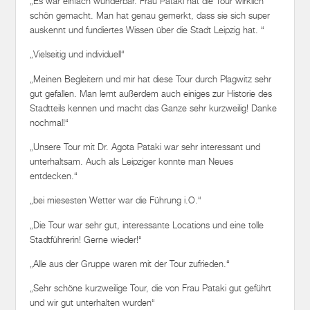
„Es war einfach wunderbar. Frau Pataki hat die Tour wirklich
schön gemacht. Man hat genau gemerkt, dass sie sich super
auskennt und fundiertes Wissen über die Stadt Leipzig hat. “
„Vielseitig und individuell“
„Meinen Begleitern und mir hat diese Tour durch Plagwitz sehr
gut gefallen. Man lernt außerdem auch einiges zur Historie des
Stadtteils kennen und macht das Ganze sehr kurzweilig! Danke
nochmal!“
„Unsere Tour mit Dr. Agota Pataki war sehr interessant und
unterhaltsam. Auch als Leipziger konnte man Neues
entdecken.“
„bei miesesten Wetter war die Führung i.O.“
„Die Tour war sehr gut, interessante Locations und eine tolle
Stadtführerin! Gerne wieder!“
„Alle aus der Gruppe waren mit der Tour zufrieden.“
„Sehr schöne kurzweilige Tour, die von Frau Pataki gut geführt
und wir gut unterhalten wurden“