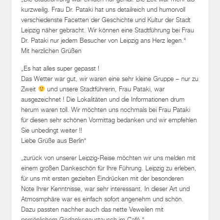
kurzweilig. Frau Dr. Pataki hat uns detailreich und humorvoll
verschiedenste Facetten der Geschichte und Kultur der Stadt
Leipzig näher gebracht. Wir können eine Stadtführung bei Frau
Dr. Pataki nur jedem Besucher von Leipzig ans Herz legen.“
Mit herzlichen Grüßen
„Es hat alles super gepasst !
Das Wetter war gut, wir waren eine sehr kleine Gruppe – nur zu
Zweit
und unsere Stadtführerin, Frau Pataki, war
ausgezeichnet ! Die Lokalitäten und die Informationen drum
herum waren toll. Wir möchten uns nochmals bei Frau Pataki
für diesen sehr schönen Vormittag bedanken und wir empfehlen
Sie unbedingt weiter !!
Liebe Grüße aus Berlin“
„zurück von unserer Leipzig-Reise möchten wir uns melden mit
einem großen Dankeschön für Ihre Führung. Leipzig zu erleben,
für uns mit ersten gezielten Eindrücken mit der besonderen
Note Ihrer Kenntnisse, war sehr interessant. In dieser Art und
Atmosmphäre war es einfach sofort angenehm und schön.
Dazu passten nachher auch das nette Veweilen mit
persönlichem Gedankenaustausch im Café.“