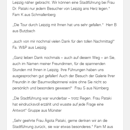
Leipzig näher gebracht. Wir können eine Stadtführung bei Frau
Dr. Pataki nur jedem Besucher von Leipzig ans Herz legen.“
Fam K aus Schmallenberg
„Die Tour durch Leipzig mit Ihnen hat uns sehr gefallen.“ Herr B
aus Butzbach
„auch von mir nochmal vielen Dank für den tollen Nachmittag!“
Fa. W&P aus Leipzig
„Ganz lieben Dank nochmals – auch auf diesem Weg – an Sie,
auch im Namen meiner Freundinnen, für die spannenden
Stunden mit Ihnen in Leipzig. Ihre Führungen haben uns
ausgesprochen gut gefallen! Auch der Besuch der Galerie Ihrer
Freundin in der Baumwollspinnerei wäre ohne Sie nicht so
persönlich und besonders gewesen!“ Frau S aus Nürnberg
„Die Stadtführung war wunderbar – trotz Regen. Frau Pataki
hat eindrucksvoll erzählt und wusste auf jede Frage eine
Antwort“ Gruppe aus Münster
„Sehr geehrte Frau Àgota Pataki, gerne denken wir an die
Stadtführung zurück, sie war etwas besonderes.“ Fam M aus