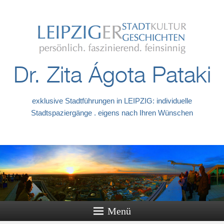
Dr. Zita Ágota Pataki
exklusive Stadtführungen in LEIPZIG: individuelle
Stadtspaziergänge . eigens nach Ihren Wünschen
Menü