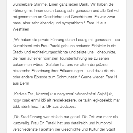
wunderbare Stimme. Einen ganz lieben Dank. Wir haben die
Führung mit Ihnen durch Leipzig sehr genossen und alle fünf viel
mitgenommen an Geschichte und Geschichten. Es war zwar
nass, aber sehr lebendig und sympathisch.“ Fam. H aus
Westfalen
„Wir haben die private Führung durch Leipzig mit genossen – die
Kunsthistorikerin Frau Pataki gab uns profunde Einblicke in die
Stadt- und Architekturgeschichte und zeigte uns Höhepunkte,
die man auf einer normalen Touristenführung nie zu sehen
bekommen würde. Gefallen hat uns vor allem die präzise
historische Einordnung ihrer Erläuterungen – und dazu die ein
oder andere Episode zum Schmunzeln.“ Gerne wieder! Fam H
aus Berlin
„Kedves Zita, Köszönjük a nagyszerű városnézést! Sajnáljuk,
hogy csak ennyi idő állt rendelkezésre, de talán legközelebb már
több időnk lesz! Fa. BP aus Budapest
„Die Stadtführung war einfach nur genial. Die Zeit war mehr als
kurzweilig. Frau Dr. Pataki hat uns detailreich und humorvoll
verschiedenste Facetten der Geschichte und Kultur der Stadt