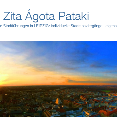
. Zita Ágota Pataki
e Stadtführungen in LEIPZIG: individuelle Stadtspaziergänge . eige