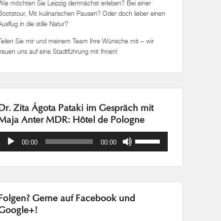
Wie möchten Sie Leipzig demnächst erleben? Bei einer
Bootstour, Mit kulinarischen Pausen? Oder doch lieber einen
Ausflug in die stille Natur?
Teilen Sie mir und meinem Team Ihre Wünsche mit – wir
freuen uns auf eine Stadtführung mit Ihnen!
Dr. Zita Ágota Pataki im Gespräch mit
Maja Anter MDR: Hôtel de Pologne
Audio-
Pfeiltasten
00:00
00:00
Player
Hoch/Runter
benutzen,
um
die
Lautstärke
Folgen? Gerne auf Facebook und
zu
regeln.
Google+!