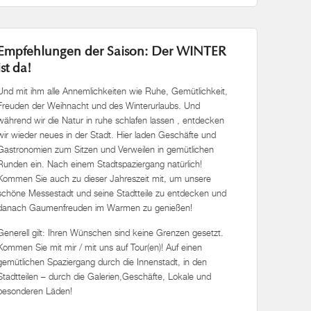
Empfehlungen der Saison: Der WINTER
ist da!
Und mit ihm alle Annemlichkeiten wie Ruhe, Gemütlichkeit,
Freuden der Weihnacht und des Winterurlaubs. Und
während wir die Natur in ruhe schlafen lassen , entdecken
wir wieder neues in der Stadt. Hier laden Geschäfte und
Gastronomien zum Sitzen und Verweilen in gemütlichen
Runden ein. Nach einem Stadtspaziergang natürlich!
Kommen Sie auch zu dieser Jahreszeit mit, um unsere
schöne Messestadt und seine Stadtteile zu entdecken und
danach Gaumenfreuden im Warmen zu genießen!
Generell gilt: Ihren Wünschen sind keine Grenzen gesetzt.
Kommen Sie mit mir / mit uns auf Tour(en)! Auf einen
gemütlichen Spaziergang durch die Innenstadt, in den
Stadtteilen – durch die Galerien,Geschäfte, Lokale und
besonderen Läden!