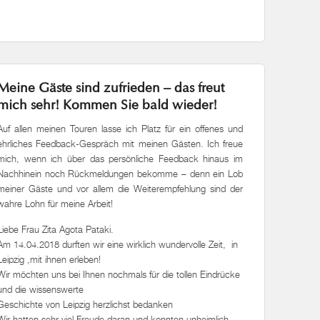
Meine Gäste sind zufrieden – das freut
mich sehr! Kommen Sie bald wieder!
Auf allen meinen Touren lasse ich Platz für ein offenes und
ehrliches Feedback-Gespräch mit meinen Gästen. Ich freue
mich, wenn ich über das persönliche Feedback hinaus im
Nachhinein noch Rückmeldungen bekomme – denn ein Lob
meiner Gäste und vor allem die Weiterempfehlung sind der
wahre Lohn für meine Arbeit!
Liebe Frau Zita Agota Pataki.
Am 14.04.2018 durften wir eine wirklich wundervolle Zeit, in
Leipzig ,mit ihnen erleben!
Wir möchten uns bei Ihnen nochmals für die tollen Eindrücke
und die wissenswerte
Geschichte von Leipzig herzlichst bedanken
Wir hatten sehr viel Freude daran und konnten unheimlich