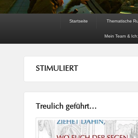
Primäres
Startseite
Thematische R
Menü
Mein Team & Ich:
STIMULIERT
Treulich geführt…