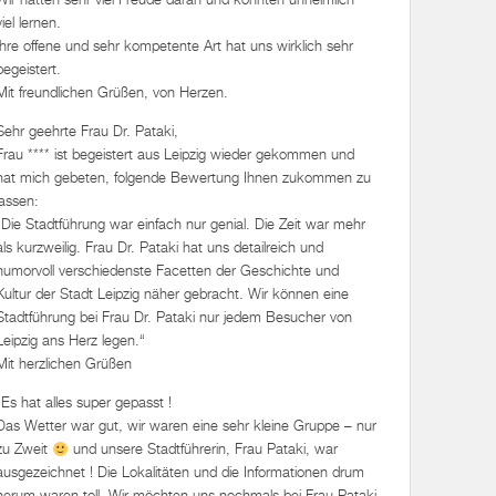
viel lernen.
Ihre offene und sehr kompetente Art hat uns wirklich sehr
begeistert.
Mit freundlichen Grüßen, von Herzen.
Sehr geehrte Frau Dr. Pataki,
Frau **** ist begeistert aus Leipzig wieder gekommen und
hat mich gebeten, folgende Bewertung Ihnen zukommen zu
lassen:
„Die Stadtführung war einfach nur genial. Die Zeit war mehr
als kurzweilig. Frau Dr. Pataki hat uns detailreich und
humorvoll verschiedenste Facetten der Geschichte und
Kultur der Stadt Leipzig näher gebracht. Wir können eine
Stadtführung bei Frau Dr. Pataki nur jedem Besucher von
Leipzig ans Herz legen.“
Mit herzlichen Grüßen
„Es hat alles super gepasst !
Das Wetter war gut, wir waren eine sehr kleine Gruppe – nur
zu Zweit
und unsere Stadtführerin, Frau Pataki, war
ausgezeichnet ! Die Lokalitäten und die Informationen drum
herum waren toll. Wir möchten uns nochmals bei Frau Pataki