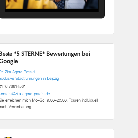
Beste *5 STERNE* Bewertungen bei
Google
Dr. Zita Ágota Pataki
exklusive Stadtführungen in Leipzig
0176 78614561
kontakt@zita-agota-pataki.de
Sie erreichen mich Mo–So. 9:00–20:00; Touren individuell
nach Vereinbarung