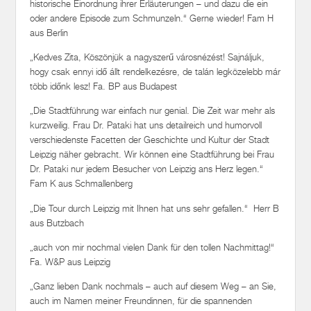
historische Einordnung ihrer Erläuterungen – und dazu die ein
oder andere Episode zum Schmunzeln.“ Gerne wieder! Fam H
aus Berlin
„Kedves Zita, Köszönjük a nagyszerű városnézést! Sajnáljuk,
hogy csak ennyi idő állt rendelkezésre, de talán legközelebb már
több időnk lesz! Fa. BP aus Budapest
„Die Stadtführung war einfach nur genial. Die Zeit war mehr als
kurzweilig. Frau Dr. Pataki hat uns detailreich und humorvoll
verschiedenste Facetten der Geschichte und Kultur der Stadt
Leipzig näher gebracht. Wir können eine Stadtführung bei Frau
Dr. Pataki nur jedem Besucher von Leipzig ans Herz legen.“
Fam K aus Schmallenberg
„Die Tour durch Leipzig mit Ihnen hat uns sehr gefallen.“ Herr B
aus Butzbach
„auch von mir nochmal vielen Dank für den tollen Nachmittag!“
Fa. W&P aus Leipzig
„Ganz lieben Dank nochmals – auch auf diesem Weg – an Sie,
auch im Namen meiner Freundinnen, für die spannenden