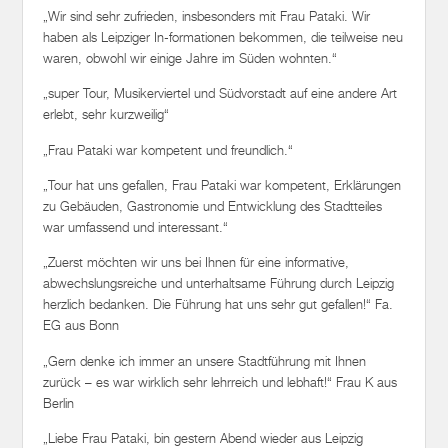
„Wir sind sehr zufrieden, insbesonders mit Frau Pataki. Wir
haben als Leipziger In-formationen bekommen, die teilweise neu
waren, obwohl wir einige Jahre im Süden wohnten.“
„super Tour, Musikerviertel und Südvorstadt auf eine andere Art
erlebt, sehr kurzweilig“
„Frau Pataki war kompetent und freundlich.“
„Tour hat uns gefallen, Frau Pataki war kompetent, Erklärungen
zu Gebäuden, Gastronomie und Entwicklung des Stadtteiles
war umfassend und interessant.“
„Zuerst möchten wir uns bei Ihnen für eine informative,
abwechslungsreiche und unterhaltsame Führung durch Leipzig
herzlich bedanken. Die Führung hat uns sehr gut gefallen!“ Fa.
EG aus Bonn
„Gern denke ich immer an unsere Stadtführung mit Ihnen
zurück – es war wirklich sehr lehrreich und lebhaft!“ Frau K aus
Berlin
„Liebe Frau Pataki, bin gestern Abend wieder aus Leipzig