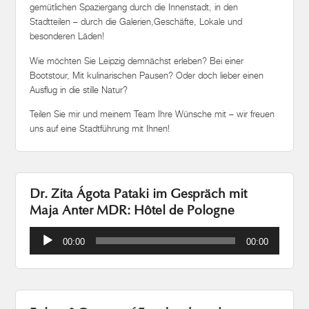
gemütlichen Spaziergang durch die Innenstadt, in den
Stadtteilen – durch die Galerien,Geschäfte, Lokale und
besonderen Läden!
Wie möchten Sie Leipzig demnächst erleben? Bei einer
Bootstour, Mit kulinarischen Pausen? Oder doch lieber einen
Ausflug in die stille Natur?
Teilen Sie mir und meinem Team Ihre Wünsche mit – wir freuen
uns auf eine Stadtführung mit Ihnen!
Dr. Zita Ágota Pataki im Gespräch mit
Maja Anter MDR: Hôtel de Pologne
Audio-
00:00
00:00
Player