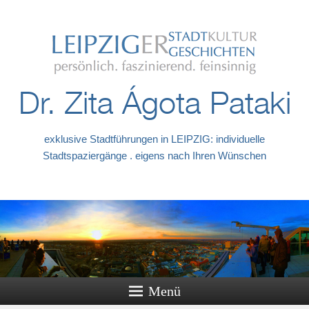
Dr. Zita Ágota Pataki
exklusive Stadtführungen in LEIPZIG: individuelle
Stadtspaziergänge . eigens nach Ihren Wünschen
Menü