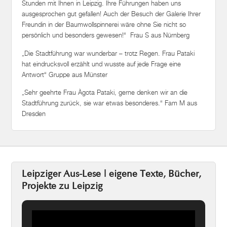
Stunden mit Ihnen in Leipzig. Ihre Führungen haben uns
ausgesprochen gut gefallen! Auch der Besuch der Galerie Ihrer
Freundin in der Baumwollspinnerei wäre ohne Sie nicht so
persönlich und besonders gewesen!“ Frau S aus Nürnberg
„Die Stadtführung war wunderbar – trotz Regen. Frau Pataki
hat eindrucksvoll erzählt und wusste auf jede Frage eine
Antwort“ Gruppe aus Münster
„Sehr geehrte Frau Àgota Pataki, gerne denken wir an die
Stadtführung zurück, sie war etwas besonderes.“ Fam M aus
Dresden
Leipziger Aus-Lese | eigene Texte, Bücher,
Projekte zu Leipzig