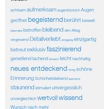
aufmerksam
Augen
achtsam
augenblicklich
begeisternd
berührt
geöffnet
beseelt
bleibend
betroffen
den Alltag
besonders
Detailverliebt
einzigartig
vergessend
einzigartig
faszinierend
exklusiv
betreut
leicht
genießend
lachend
nachhaltig
lehrreich
neues entdeckend
schöne
richtig
Erinnerung
Schönheitsliebend
spannend
staunend
unvergesslich
stimuliert
wissend
wertvoll
unvergleichlich
Wunsch nach mehr