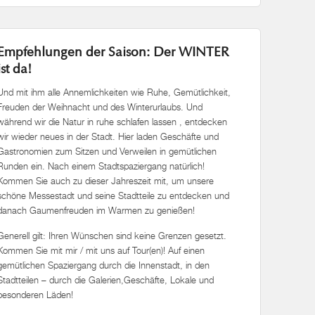
Empfehlungen der Saison: Der WINTER
ist da!
Und mit ihm alle Annemlichkeiten wie Ruhe, Gemütlichkeit,
Freuden der Weihnacht und des Winterurlaubs. Und
während wir die Natur in ruhe schlafen lassen , entdecken
wir wieder neues in der Stadt. Hier laden Geschäfte und
Gastronomien zum Sitzen und Verweilen in gemütlichen
Runden ein. Nach einem Stadtspaziergang natürlich!
Kommen Sie auch zu dieser Jahreszeit mit, um unsere
schöne Messestadt und seine Stadtteile zu entdecken und
danach Gaumenfreuden im Warmen zu genießen!
Generell gilt: Ihren Wünschen sind keine Grenzen gesetzt.
Kommen Sie mit mir / mit uns auf Tour(en)! Auf einen
gemütlichen Spaziergang durch die Innenstadt, in den
Stadtteilen – durch die Galerien,Geschäfte, Lokale und
besonderen Läden!