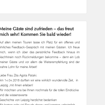
Meine Gäste sind zufrieden – das freut
mich sehr! Kommen Sie bald wieder!
Auf allen meinen Touren lasse ich Platz für ein offenes und
ehrliches Feedback-Gespräch mit meinen Gästen. Ich freue
mich, wenn ich über das persönliche Feedback hinaus im
Nachhinein noch Rückmeldungen bekomme – denn ein Lob
meiner Gäste und vor allem die Weiterempfehlung sind der
wahre Lohn für meine Arbeit!
Liebe Frau Zita Agota Pataki.
Am 14.04.2018 durften wir eine wirklich wundervolle Zeit, in
Leipzig ,mit ihnen erleben!
Wir möchten uns bei Ihnen nochmals für die tollen Eindrücke
und die wissenswerte
Geschichte von Leipzig herzlichst bedanken
Wir hatten sehr viel Freude daran und konnten unheimlich