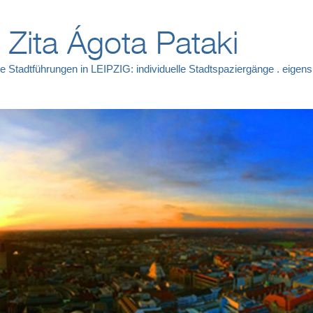
. Zita Ágota Pataki
e Stadtführungen in LEIPZIG: individuelle Stadtspaziergänge . eige