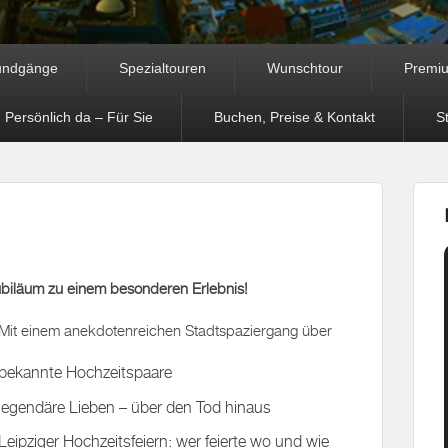
undgänge
Spezialtouren
Wunschtour
Premi
 Persönlich da – Für Sie
Buchen, Preise & Kontakt
S
ubiläum zu einem besonderen Erlebnis!
Mit einem anekdotenreichen Stadtspaziergang über
bekannte Hochzeitspaare
legendäre Lieben – über den Tod hinaus
Leipziger Hochzeitsfeiern: wer feierte wo und wie