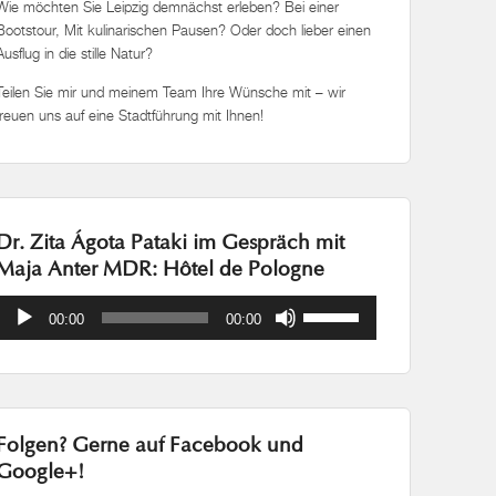
Wie möchten Sie Leipzig demnächst erleben? Bei einer
Bootstour, Mit kulinarischen Pausen? Oder doch lieber einen
Ausflug in die stille Natur?
Teilen Sie mir und meinem Team Ihre Wünsche mit – wir
freuen uns auf eine Stadtführung mit Ihnen!
Dr. Zita Ágota Pataki im Gespräch mit
Maja Anter MDR: Hôtel de Pologne
Audio-
Pfeiltasten
00:00
00:00
Player
Hoch/Runter
benutzen,
um
die
Lautstärke
Folgen? Gerne auf Facebook und
zu
regeln.
Google+!