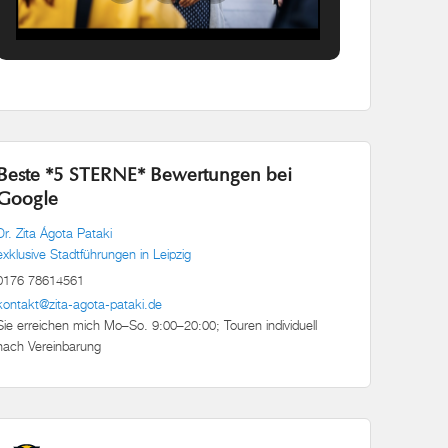
Beste *5 STERNE* Bewertungen bei
Google
Dr. Zita Ágota Pataki
exklusive Stadtführungen in Leipzig
0176 78614561
kontakt@zita-agota-pataki.de
Sie erreichen mich Mo–So. 9:00–20:00; Touren individuell
nach Vereinbarung