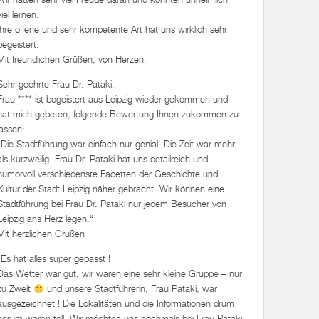
viel lernen.
Ihre offene und sehr kompetente Art hat uns wirklich sehr
begeistert.
Mit freundlichen Grüßen, von Herzen.
Sehr geehrte Frau Dr. Pataki,
Frau **** ist begeistert aus Leipzig wieder gekommen und
hat mich gebeten, folgende Bewertung Ihnen zukommen zu
lassen:
„Die Stadtführung war einfach nur genial. Die Zeit war mehr
als kurzweilig. Frau Dr. Pataki hat uns detailreich und
humorvoll verschiedenste Facetten der Geschichte und
Kultur der Stadt Leipzig näher gebracht. Wir können eine
Stadtführung bei Frau Dr. Pataki nur jedem Besucher von
Leipzig ans Herz legen.“
Mit herzlichen Grüßen
„Es hat alles super gepasst !
Das Wetter war gut, wir waren eine sehr kleine Gruppe – nur
zu Zweit
und unsere Stadtführerin, Frau Pataki, war
ausgezeichnet ! Die Lokalitäten und die Informationen drum
herum waren toll. Wir möchten uns nochmals bei Frau Pataki